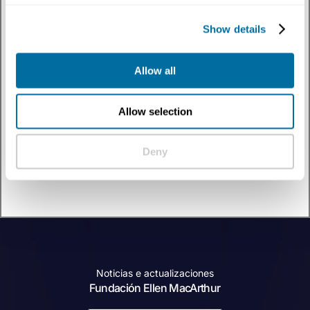
Temas
:
Biodiversidad
✕
Filtrar
por
Show details
Tipo De Contenido
:
Recursos de aprendizaje
✕
Allow all
Descubre cómo la economía circular se cruza con biodiversidad a través de
nuestra colección de recursos de aprendizaje. Conoce a líderes de pensamiento,
profesionales y agentes del cambio mientras exploran soluciones innovadoras,
ejemplos reales y nuevas perspectivas que impulsan el cambio sistémico y
Allow selection
construyen un futuro regenerativo.
0 resultados
Deny
Noticias e actualizaciones
Fundación Ellen MacArthur