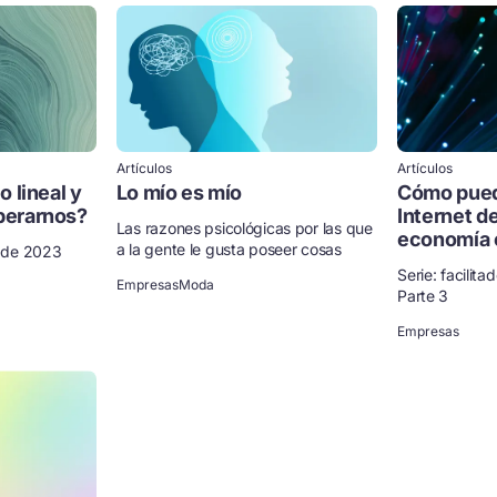
Artículos
Artículos
 lineal y
Lo mío es mío
Cómo puede
berarnos?
Internet de
Las razones psicológicas por las que
economía c
a la gente le gusta poseer cosas
l de 2023
Serie: facilita
Empresas
Moda
Parte 3
Empresas