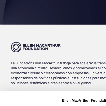
La Fundación Ellen MacArthur trabaja para acelerar la trans
una economía circular. Desarrollamos y promovemos el c
economía circular y colaboramos con empresas, universid
responsables de políticas públicas e instituciones para mov
soluciones sistémicas a gran escala a nivel global.
Número de Registro Benéfico (Inglaterra y Gales): 1130306
Ellen MacArthur Foundat
Registro OSCR (Escocia): SC043120