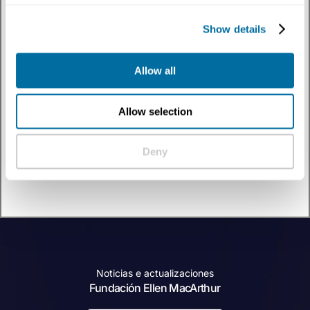
Temas
:
La economía circular explicada
✕
Filtrar
por
Show details
Tipo De Contenido
:
Conjunto de herramientas
✕
Allow all
Descubre la economía circular a través de nuestra colección de conjunto de
herramientas. Conoce a líderes de pensamiento, profesionales y agentes del
cambio mientras exploran soluciones innovadoras, ejemplos reales y nuevas
perspectivas que impulsan el cambio sistémico y construyen un futuro
Allow selection
regenerativo.
0 resultados
Deny
Noticias e actualizaciones
Fundación Ellen MacArthur