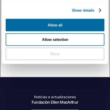
Temas
:
Educación
✕
Filtrar
por
Show details
Tipo De Contenido
:
Publicaciones
✕
Allow all
Descubre cómo la economía circular se cruza con educación a través de nuestra
colección de publicaciones. Conoce a líderes de pensamiento, profesionales y
agentes del cambio mientras exploran soluciones innovadoras, ejemplos reales y
nuevas perspectivas que impulsan el cambio sistémico y construyen un futuro
Allow selection
regenerativo.
0 resultados
Deny
Noticias e actualizaciones
Fundación Ellen MacArthur