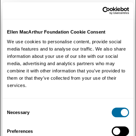
Temas
:
Ambiente construído
✕
Filtrar
por
Tipo De Conteúdo
:
Publicações
✕
Ellen MacArthur Foundation Cookie Consent
We use cookies to personalise content, provide social
Descubra como a economia circular se cruza com ambiente construído por meio
media features and to analyse our traffic. We also share
de nossa coleção de publicações. Ouça líderes de pensamento, profissionais e
agentes de mudança enquanto exploram soluções inovadoras, exemplos reais e
information about your use of our site with our social
novas perspectivas que impulsionam a mudança sistêmica e constroem um futuro
regenerativo.
media, advertising and analytics partners who may
combine it with other information that you’ve provided to
3 resultados
them or that they’ve collected from your use of their
services.
Consent
Necessary
Selection
Preferences