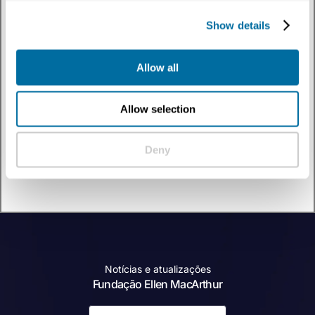
Temas
:
A economia circular explicada
✕
Filtrar
por
Show details
Tipo De Conteúdo
:
Recurso externo
✕
Allow all
Descubra a economia circular por meio de nossa coleção de recursos externos.
Ouça líderes de pensamento, profissionais e agentes de mudança enquanto
exploram soluções inovadoras, exemplos reais e novas perspectivas que
impulsionam a mudança sistêmica e constroem um futuro regenerativo.
Allow selection
0 resultados
Deny
Notícias e atualizações
Fundação Ellen MacArthur