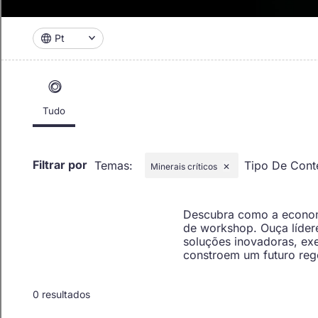
Pt
Tudo
Filtrar por
Temas
:
Tipo De Con
Minerais críticos
✕
Descubra como a economi
de workshop. Ouça líder
soluções inovadoras, ex
constroem um futuro reg
0 resultados