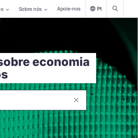
Apoie-nos
Pt
ho
Sobre nós
 sobre economia
os