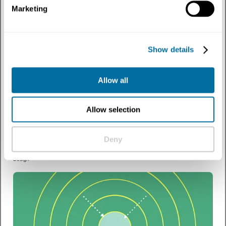
Marketing
Show details
Allow all
Artigos
Allow selection
Circular (ou quase): abraçando a realidade confusa
da inovação da economia circular
O que fazer com a visão de uma economia circular quando ela não é
Deny
completamente aplicável?
Design