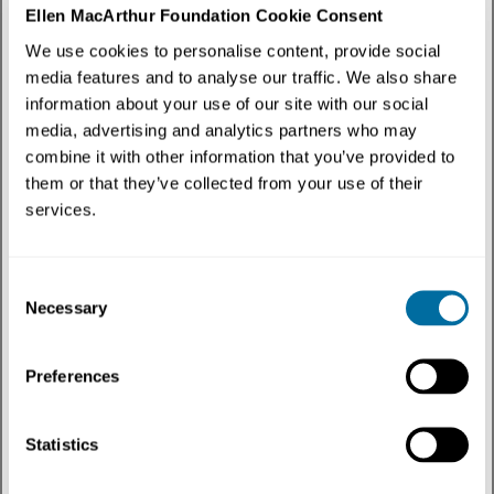
Ellen MacArthur Foundation Cookie Consent
Design
We use cookies to personalise content, provide social
media features and to analyse our traffic. We also share
information about your use of our site with our social
media, advertising and analytics partners who may
combine it with other information that you’ve provided to
them or that they’ve collected from your use of their
services.
Consent
Necessary
Selection
Artigos
O que é o “aprisionamento linear” e como podemos
nos libertar?
Preferences
Publicado em 12 de abril de 2023
Empresas
Design
Statistics