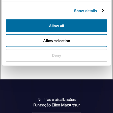
Temas
:
Educação
✕
Filtrar
por
Show details
Tipo De Conteúdo
:
Estudo de caso
✕
Allow all
Descubra como a economia circular se cruza com educação por meio de nossa
coleção de estudos de caso. Ouça líderes de pensamento, profissionais e agentes
de mudança enquanto exploram soluções inovadoras, exemplos reais e novas
perspectivas que impulsionam a mudança sistêmica e constroem um futuro
Allow selection
regenerativo.
0 resultados
Deny
Notícias e atualizações
Fundação Ellen MacArthur