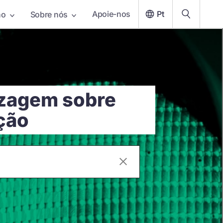
Apoie-nos
Pt
ho
Sobre nós
izagem sobre
ção