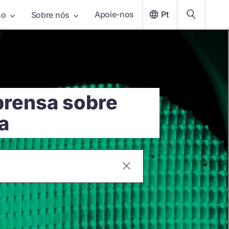
Apoie-nos
Pt
ho
Sobre nós
prensa sobre
a