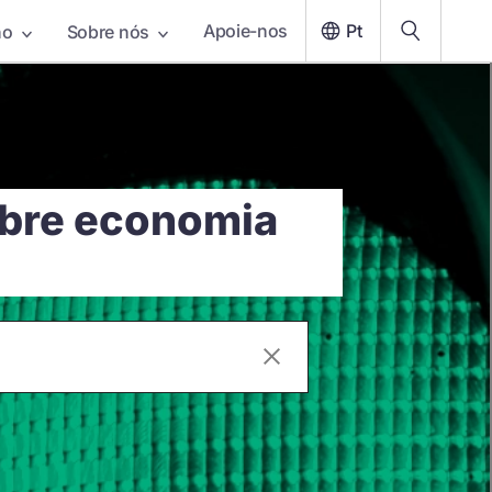
Apoie-nos
Pt
ho
Sobre nós
obre economia