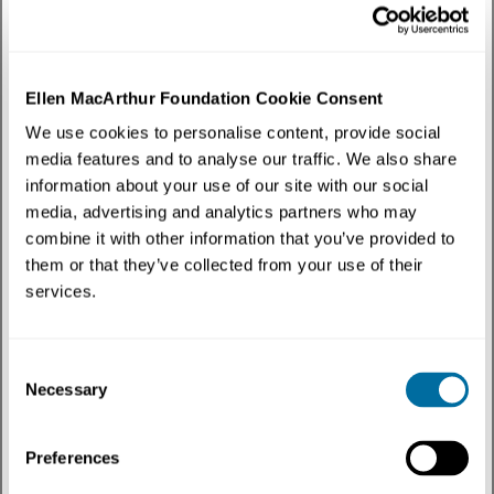
Estamos profundamente desapontados com a falta de um acordo no
INC5.2 Ao mesmo tempo, deixamos...
Plásticos
Ellen MacArthur Foundation Cookie Consent
We use cookies to personalise content, provide social
media features and to analyse our traffic. We also share
information about your use of our site with our social
media, advertising and analytics partners who may
combine it with other information that you’ve provided to
them or that they’ve collected from your use of their
services.
Notícias
Consent
Fundação convoca governos a virar a maré contra a
Necessary
Selection
poluição plástica
À medida que as negociações do Tratado Global sobre Plásticos
continuam, os governos devem estar...
Preferences
Plásticos