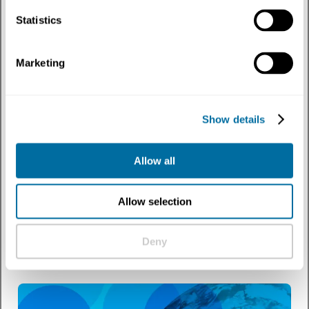
Statistics
Marketing
Show details
Allow all
Notícias
A Fundação incentiva os governos a se unirem em
torno da ambição à medida que as negociações do
Allow selection
tratado sobre plásticos continuam
Este momento é maior do que a poluição plástica. Em um momento de
Deny
grande divisão, os governos devem...
Plásticos