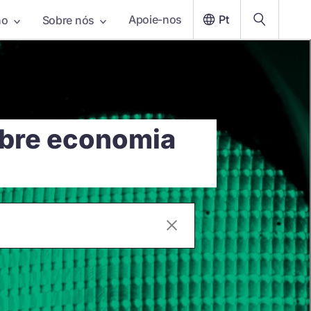
Apoie-nos
Pt
ho
Sobre nós
obre economia