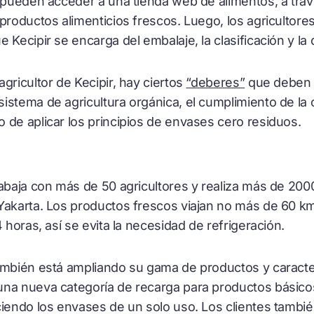
 pueden acceder a una tienda web de alimentos, a travé
 productos alimenticios frescos. Luego, los agricultor
 Kecipir se encarga del embalaje, la clasificación y la 
gricultor de Kecipir, hay ciertos
“deberes”
que deben c
stema de agricultura orgánica, el cumplimiento de la c
 de aplicar los principios de envases cero residuos.
rabaja con más de 50 agricultores y realiza más de 200
Yakarta. Los productos frescos viajan no más de 60 km
4 horas, así se evita la necesidad de refrigeración.
ambién está ampliando su gama de productos y caracterí
na nueva categoría de recarga para productos básicos
ciendo los envases de un solo uso. Los clientes tamb