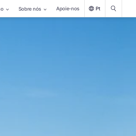
Apoie-nos
Pt
ho
Sobre nós