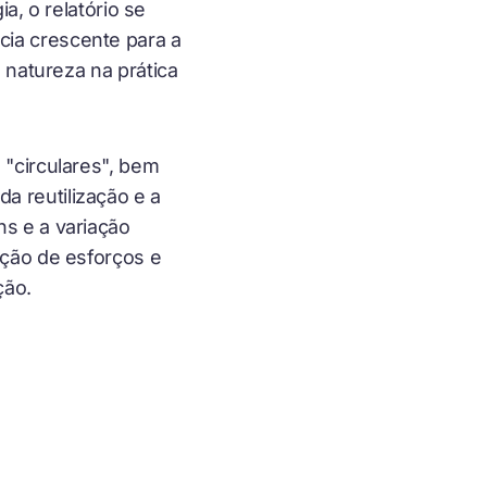
a, o relatório se
ia crescente para a
 natureza na prática
"circulares", bem
 reutilização e a
s e a variação
ação de esforços e
ção.