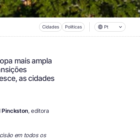
Cidades
Políticas
Pt
uropa mais ampla
ransições
resce, as cidades
l Pinckston
, editora
ecisão em todos os