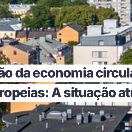
o da economia circul
ropeias: A situação at