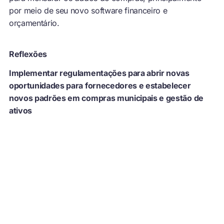
por meio de seu novo software financeiro e
orçamentário.
Reflexões
Implementar regulamentações para abrir novas
oportunidades para fornecedores e estabelecer
novos padrões em compras municipais e gestão de
ativos
De acordo com a Portaria de Compras Ambientalmente
Preferíveis de São Francisco, a regulamentação
estabelecida para carpetes ecológicos é obrigatória. A
experiência demonstrou que mais especificações de
economia circular são viáveis e podem ser usadas para
ampliar esse mercado e tornar a reciclagem e a captura
de materiais para reúso uma prática mais comum. O