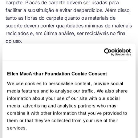
carpete. Placas de carpete devem ser usadas para
facilitar a substituição e evitar desperdícios. Além disso,
tanto as fibras do carpete quanto os materiais de
suporte devem conter quantidades mínimas de materiais
reciclados e, em última análise, ser recicláveis no final
do uso.
São Francisco liderou essa iniciativa como parte de seu
esforço para reduzir a quantidade de tapetes
descartados e enviados para aterros sanitários
Ellen MacArthur Foundation Cookie Consent
(atualmente, mais de 80% nos EUA) e garantir o bem-
We use cookies to personalise content, provide social
estar de visitantes e funcionários. Desde o início, foi
media features and to analyse our traffic. We also share
importante garantir que a iniciativa não apenas
information about your use of our site with our social
inspirasse a inovação de materiais e negócios, mas
media, advertising and analytics partners who may
permitisse um processo licitatório competitivo. Para
combine it with other information that you’ve provided to
isso, foi necessário muita pesquisa e engajamento dos
them or that they’ve collected from your use of their
stakeholders
.
services.