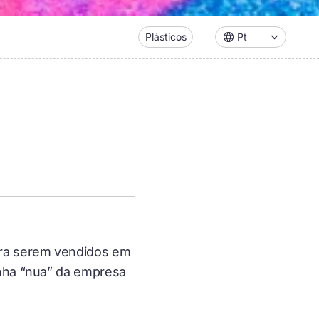
Plásticos
Pt
ara serem vendidos em
inha “nua” da empresa