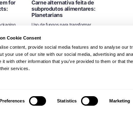
tem for
Carne alternativa feita de
ts:
subprodutos alimentares:
Planetarians
ackaging,
Uso de fungos para transformar
oducts with
carboidratos residuais em proteínas.
ion Cookie Consent
Alimentos
ise content, provide social media features and to analyse our tr
t your use of our site with our social media, advertising and ana
t with other information that you’ve provided to them or that th
Plásticos
their services.
Preferences
Statistics
Marketing
Notícias e atualizações