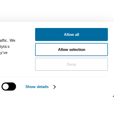
Allow all
affic. We
lytics
Allow selection
ey’ve
Deny
Show details