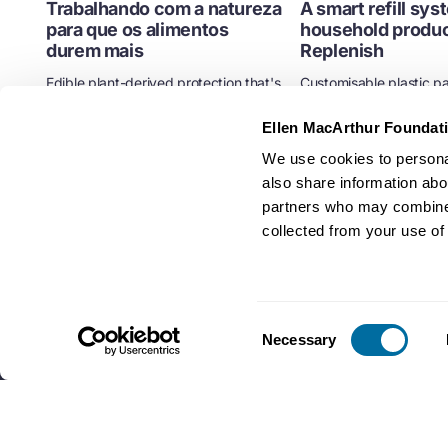
Trabalhando com a natureza
A smart refill sys
para que os alimentos
household produc
durem mais
Replenish
Edible plant-derived protection that's
Customisable plastic p
applied to the surface of fresh
replacing single-use pr
produce.
refill bottles.
Ellen MacArthur Foundat
Alimentos
Empresas
Plásticos
We use cookies to personal
also share information abou
partners who may combine i
collected from your use of 
Consent
Necessary
Selection