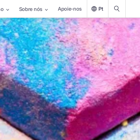
Apoie-nos
Pt
ho
Sobre nós