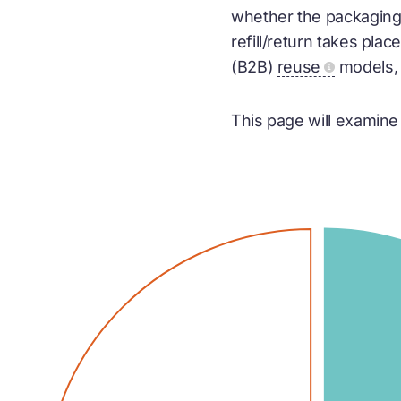
whether the packaging i
refill/return takes pl
(B2B)
reuse
models, 
This page will examine