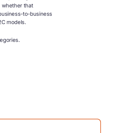
d whether that
 business-to-business
B2C models.
egories.