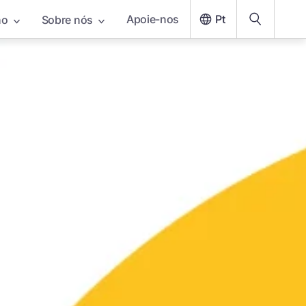
Apoie-nos
Pt
ho
Sobre nós