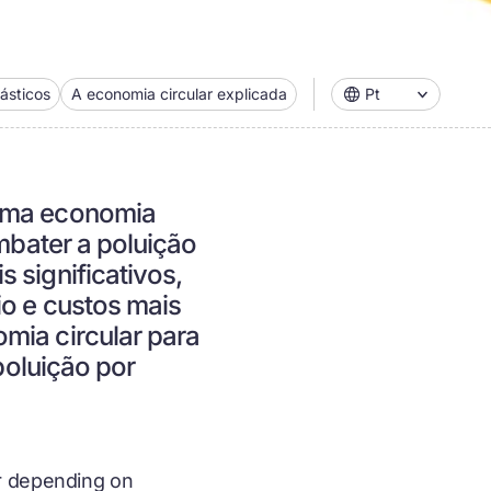
lásticos
A economia circular explicada
Pt
 uma economia
ombater a poluição
 significativos,
io e custos mais
mia circular para
poluição por
er depending on