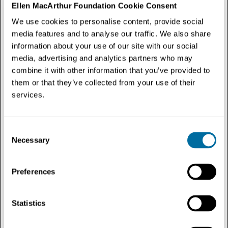
Ellen MacArthur Foundation Cookie Consent
We use cookies to personalise content, provide social
media features and to analyse our traffic. We also share
information about your use of our site with our social
media, advertising and analytics partners who may
Publicações
Nossa visão de uma economia circular para a moda
combine it with other information that you’ve provided to
them or that they’ve collected from your use of their
Em uma economia circular para a moda, os produtos são mais usados,
feitos para serem feitos...
services.
Moda
Varejo
Consent
Necessary
Selection
Preferences
Statistics