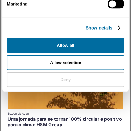
Marketing
Artigos
O que é meu é meu
Desvendando os motivos psicológicos pelos quais as pessoas gostam de
Show details
possuir coisas
Empresas
Moda
Allow all
Allow selection
Deny
Estudo de caso
Uma jornada para se tornar 100% circular e positivo
para o clima: H&M Group