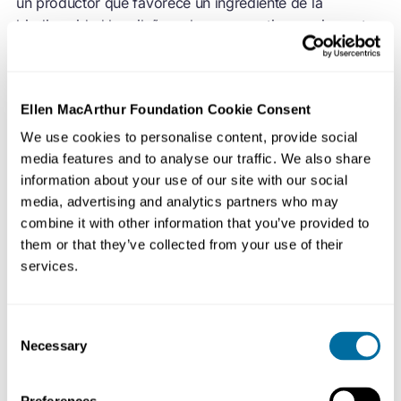
un productor que favorece un ingrediente de la
biodiversidad brasileña, sabemos que tiene un impacto
mucho mayor", observa Felipe Lucci, coordinador de
sostenibilidad de Mãe Terra. La empresa utiliza ahora las
quince variedades de setas yanomami en uno de sus
Ellen MacArthur Foundation Cookie Consent
productos de risotto.
We use cookies to personalise content, provide social
media features and to analyse our traffic. We also share
Estos productores y marcas de alimentos son piezas
information about your use of our site with our social
clave de un creciente ecosistema de diseño circular de
media, advertising and analytics partners who may
alimentos:
combine it with other information that you’ve provided to
them or that they’ve collected from your use of their
services.
Consent
Necessary
Selection