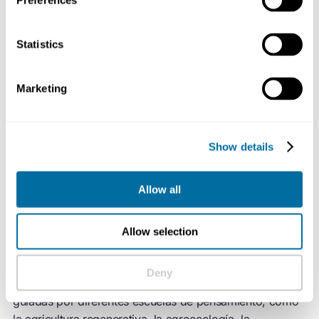
Preferences
Statistics
Marketing
Este sistema se basa en un modelo de tres categorías
de abastecimiento y selección de ingredientes: diversos,
de bajo impacto y suprarreciclados, todos ellos
Show details
arraigados en la base esencial de ser producidos de
forma regenerativa.
Allow all
La producción regenerativa es una forma de gestionar la
tierra que genera resultados positivos, como suelos
Allow selection
sanos, mejor calidad del aire y del agua y mayor
biodiversidad local. Estos resultados pueden alcanzarse
Deny
mediante prácticas específicas para cada contexto y
guiadas por diferentes escuelas de pensamiento, como
la agricultura regenerativa, la agroecología, la