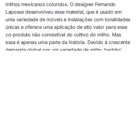
milhos mexicanos coloridos. O designer Fernando
Laposse desenvolveu esse material, que é usado em
uma variedade de móveis e instalações com tonalidades
únicas e oferece uma aplicação de alto valor para esse
co-produto não comestível do cultivo do milho. Mas
essa é apenas uma parte da história. Devido à crescente
demanda global por um variedade de milho ‘padrão’,
plantações de espécies nativas mexicanas de milho
estão sendo substituídas gradualmente por variedades
híbridas para suprir os mercados internacionais. Ao
incorporar a palha de milho de espécies nativas em suas
criações, Laposse incentiva os pequenos agricultores a
reintroduzir as sementes nativas. O Totomoxtle também
ajuda a criar mais oportunidades de emprego para as
comunidades locais, já que o processamento da palha
de milho para a produção do material de revestimento é
feito por mulheres locais.