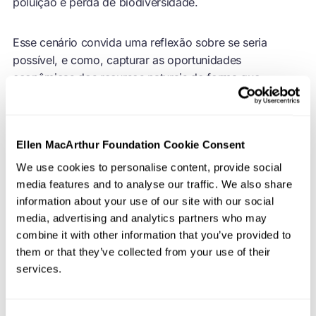
poluição e perda de biodiversidade.
Esse cenário convida uma reflexão sobre se seria
possível, e como, capturar as oportunidades
econômicas dos recursos naturais de forma que
também gere impactos positivos para o meio ambiente
local. A resposta está nos três princípios de uma
economia circular - eliminar resíduos e poluição, manter
Ellen MacArthur Foundation Cookie Consent
produtos e materiais em uso, e regenerar sistemas
naturais.
We use cookies to personalise content, provide social
media features and to analyse our traffic. We also share
information about your use of our site with our social
Os designers são atores importantes para colocar esses
media, advertising and analytics partners who may
princípios em prática. Através de escolhas feitas na
combine it with other information that you’ve provided to
etapa de design, eles ajudam a garantir que se dê mais
them or that they’ve collected from your use of their
aos ecossistemas do que se tira deles. Ao pensar o
services.
design de produtos e modelos de negócio com base
nos
princípios de design circular
, os designers criam
oportunidades econômicas a partir de recursos naturais