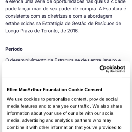
e elenca uma série de oportunidades nas quais a cidade
pode lançar mão de seu poder de compra. A Estrutura é
consistente com as diretrizes e com a abordagem
estabelecidas na Estratégia de Gestão de Resíduos de
Longo Prazo de Toronto, de 2016.
Período
O desenvolvimento da Estrutura se deu entre janeiro e
junho de 2018. Inicialmente, as diretrizes estabelecidas
foram implementadas em compras-piloto ao longo de
três anos, com a realização, em paralelo, de consultas
comerciais contínuas e eventos para engajamento e
Ellen MacArthur Foundation Cookie Consent
capacitação. As recomendações finais foram
We use cookies to personalise content, provide social
apresentadas em 2021.
media features and to analyse our traffic. We also share
information about your use of our site with our social
media, advertising and analytics partners who may
Áreas de atuação
combine it with other information that you’ve provided to