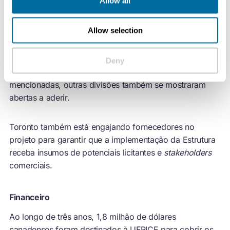
Allow all
além de outras oito divisões apoiadoras da iniciativa (a
saber: Planejamento Urbano; Desenvolvimento
Allow selection
Econômico e Cultura; Gabinete de Meio Ambiente e
Energia; Gerenciamento de Instalações; Parques,
Florestas e Recreação; Serviços de Transporte; Água de
Deny
Toronto; e Saúde Pública de Toronto. Além das
mencionadas, outras divisões também se mostraram
abertas a aderir.
Toronto também está engajando fornecedores no
projeto para garantir que a implementação da Estrutura
receba insumos de potenciais licitantes e
stakeholders
comerciais.
Financeiro
Ao longo de três anos, 1,8 milhão de dólares
canadenses foram destinados à UFRICE para cobrir os