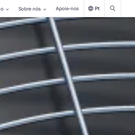
Apoie-nos
Pt
ho
Sobre nós