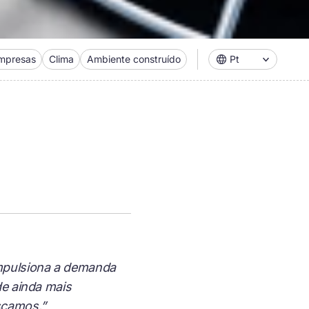
mpresas
Clima
Ambiente construído
Pt
impulsiona a demanda
de ainda mais
scamos.”