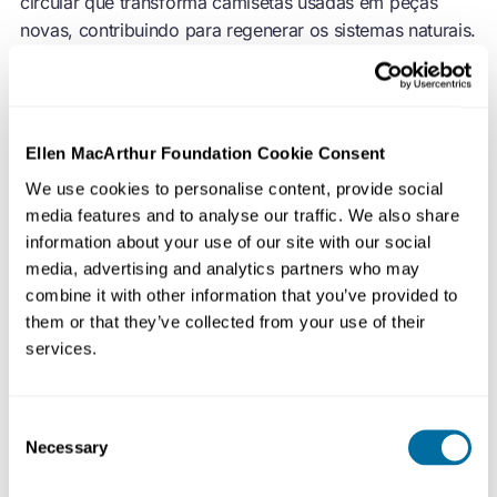
circular que transforma camisetas usadas em peças
novas, contribuindo para regenerar os sistemas naturais.
A abordagem começa por considerar a cadeia de valor
da moda como um sistema conectado. Então são
aplicados princípios de design circular e novas
tecnologias em todo o ciclo de vida do produto, a fim
Ellen MacArthur Foundation Cookie Consent
de reduzir o desperdício.
We use cookies to personalise content, provide social
media features and to analyse our traffic. We also share
A cadeia de valor da Teemill aumenta a utilização de
information about your use of our site with our social
materiais, reduz o consumo de insumos químicos e
media, advertising and analytics partners who may
hídricos e remove as barreiras de entrada de novas
combine it with other information that you’ve provided to
marcas na indústria da moda, possibilitando que
them or that they’ve collected from your use of their
qualquer pessoa com conexão à internet participe e
services.
construa coletivamente o futuro do setor. Novas marcas
recebem gratuitamente os mesmos sistemas de uma
marca já estabelecida, sem produção excedente.
Consent
Necessary
Selection