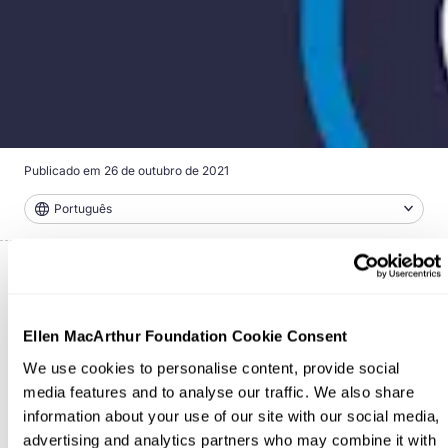
Publicado em
26 de outubro de 2021
Português
Desde subsídios para a remanufatura de veículos
até o treinamento de agricultores na produção
Ellen MacArthur Foundation Cookie Consent
regenerativa de alimentos, os governos podem
We use cookies to personalise content, provide social
usar muitos instrumentos políticos diferentes para
media features and to analyse our traffic. We also share
desenvolver e ampliar as soluções de economia
information about your use of our site with our social media,
circular. Esses seis estudos de caso ilustram como
os governos estão enfrentando alguns dos
advertising and analytics partners who may combine it with