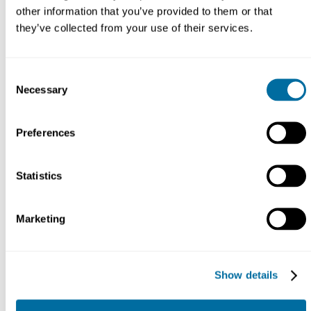
desafios da economia linear e exemplificam
other information that you’ve provided to them or that
elementos de nossas Objetivos universais de
they’ve collected from your use of their services.
políticas para economia circular.
Consent
Necessary
Selection
Estudo de caso
Agricultura Natural Gerenciada
pela Comunidade de Andhra
Pradesh
Preferences
Políticas
Alimentos
Statistics
Estudo de caso
Acordo de Inovação para a
economia circular
Marketing
Políticas
Estudo de caso
Lei Antidesperdício e de
Show details
Economia Circular da França
Políticas