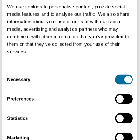
Por que comprar lâmpadas
We use cookies to personalise content, provide social
quando você pode comprar luz?
media features and to analyse our traffic. We also share
Signify
information about your use of our site with our social
Design
Empresas
Ambiente construído
media, advertising and analytics partners who may
combine it with other information that you’ve provided to
Estudo de caso
Um edifício que pode ser
them or that they’ve collected from your use of their
reaproveitado: Brummen Town
services.
Hall
Empresas
Cidades
Ambiente construído
Consent
Estudo de caso
Necessary
Selection
Resfriamento como serviço:
Kaer
Empresas
Clima
Ambiente construído
Preferences
Estudo de caso
Criando uma economia
Statistics
regenerativa na Floresta
Amazônica
Biodiversidade
Empresas
Clima
Marketing