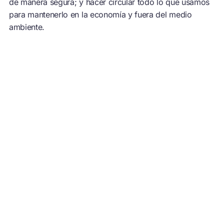
de manera segura; y hacer circular todo lo que usamos
para mantenerlo en la economía y fuera del medio
ambiente.
El Compromiso Global ya ha movilizado a más de 500
signatarios que están decididos a comenzar a construir
una economía circular para el plástico. Estos incluyen
empresas que representan el 20 % de todos los envases
de plástico producidos a nivel mundial, algunos de los
cuales son empresas de consumo bien conocidas como
L’Oreal; MARTE; Nestlé; PepsiCo; The Coca-Cola
Company y Unilever; el minorista más grande del
mundo, Walmart; los principales productores de
envases como Amcor y Berry Global; y dos de los
mayores especialistas en gestión de recursos: Veolia y
Suez.