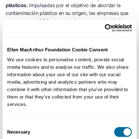
plásticos.
Impulsadas por el objetivo de abordar la
contaminación plástica en su origen, las empresas que
representan el 20 % de todos los envases de plástico
producidos a nivel mundial se han comprometido con
ambiciosos objetivos para 2025 para ayudar a hacer
realidad esa visión común. Este tercer informe de
Ellen MacArthur Foundation Cookie Consent
progreso anual analiza cómo les está yendo a estos
signatarios con respecto a estos objetivos.
We use cookies to personalise content, provide social
media features and to analyse our traffic. We also share
information about your use of our site with our social
media, advertising and analytics partners who may
combine it with other information that you’ve provided to
them or that they’ve collected from your use of their
services.
Consent
Necessary
Selection