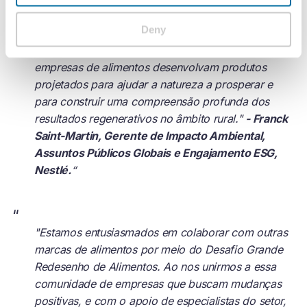
Grande Redesenho de Alimentos. Acreditamos que
Deny
os alimentos têm o poder de regenerar a natureza,
e isso oferece uma oportunidade única para que as
empresas de alimentos desenvolvam produtos
projetados para ajudar a natureza a prosperar e
para construir uma compreensão profunda dos
resultados regenerativos no âmbito rural."
- Franck
Saint-Martin, Gerente de Impacto Ambiental,
Assuntos Públicos Globais e Engajamento ESG,
Nestlé.
“
“
"Estamos entusiasmados em colaborar com outras
marcas de alimentos por meio do Desafio Grande
Redesenho de Alimentos. Ao nos unirmos a essa
comunidade de empresas que buscam mudanças
positivas, e com o apoio de especialistas do setor,