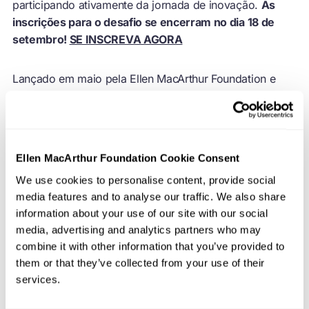
participando ativamente da jornada de inovação.
As
inscrições para o desafio se encerram no dia 18 de
setembro!
SE INSCREVA AGORA
Lançado em maio pela Ellen MacArthur Foundation e
pelo Sustainable Food Trust, o desafio convida os
participantes a criarem novos produtos alimentícios – ou
que reformulem os existentes – usando princípios de
design circular.
Ellen MacArthur Foundation Cookie Consent
“
We use cookies to personalise content, provide social
media features and to analyse our traffic. We also share
"Esta é a melhor oportunidade para compartilhar a
information about your use of our site with our social
inovação e os produtos da Rescued com o mundo
media, advertising and analytics partners who may
e aprender como torná-los ainda melhores!"
-
combine it with other information that you’ve provided to
Rescued Kitchen
them or that they’ve collected from your use of their
services.
Até o momento, mais de 150 empresas foram aceitas