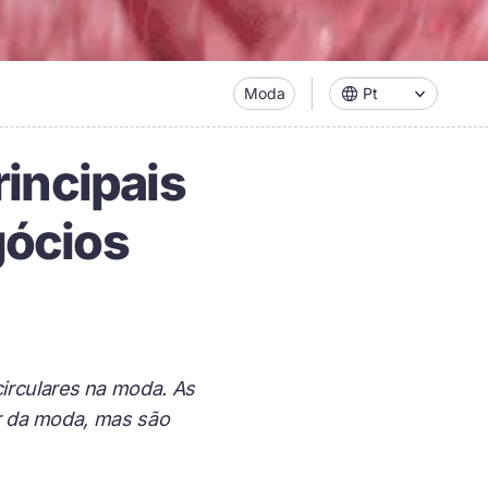
Moda
Pt
rincipais
gócios
irculares na moda. As
or da moda, mas são