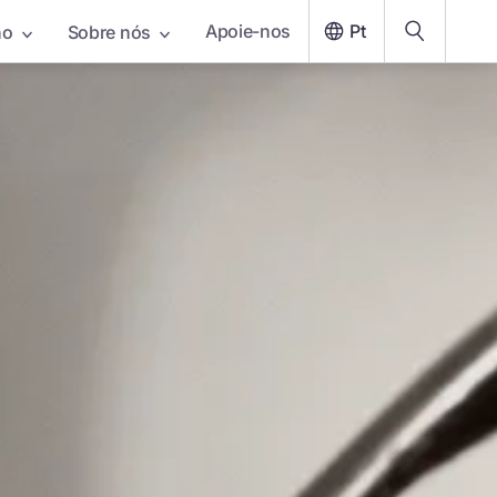
Apoie-nos
Pt
ho
Sobre nós