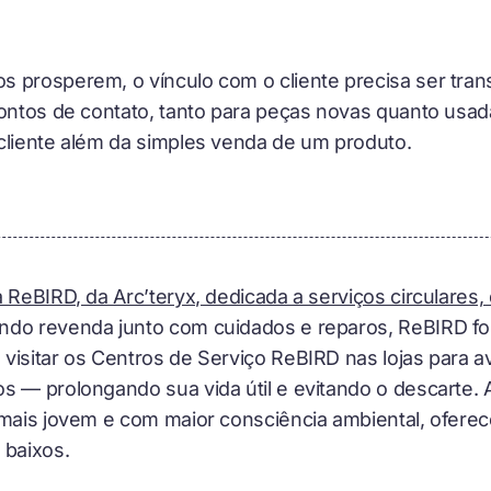
s prosperem, o vínculo com o cliente precisa ser tra
pontos de contato, tanto para peças novas quanto usad
cliente além da simples venda de um produto.
a ReBIRD, da Arc’teryx, dedicada a serviços circulare
do revenda junto com cuidados e reparos, ReBIRD for
isitar os Centros de Serviço ReBIRD nas lojas para ava
os — prolongando sua vida útil e evitando o descarte
 mais jovem e com maior consciência ambiental, oferec
 baixos.