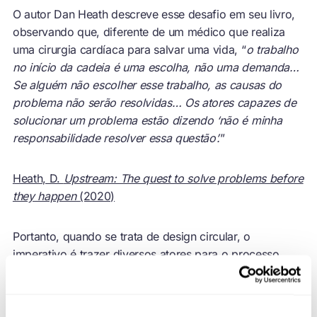
O autor Dan Heath descreve esse desafio em seu livro,
observando que, diferente de um médico que realiza
uma cirurgia cardíaca para salvar uma vida, “
o trabalho
no início da cadeia é uma escolha, não uma demanda…
Se alguém não escolher esse trabalho, as causas do
problema não serão resolvidas… Os atores capazes de
solucionar um problema estão dizendo ‘não é minha
responsabilidade resolver essa questão’.
”
Heath, D.
Upstream: The quest to solve problems before
they happen
(2020)
Portanto, quando se trata de design circular, o
imperativo é trazer diversos atores para o processo,
permitir que usem seus pontos fortes em prol da
interseção de diferentes desafios e apoiá-los na
descoberta de novos caminhos e ações para mudar o