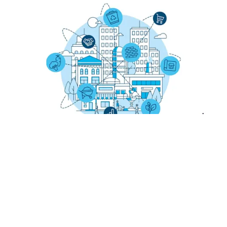
CityLoops
Liderado por:
ICLEI Europa
Escopo:
Cidade
Abordagem:
Um consórcio de sete cidades europeias,