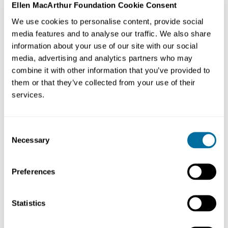
sistema em diferentes escalas. A colaboração bem-
Ellen MacArthur Foundation Cookie Consent
sucedida une um conjunto único de qualidades,
We use cookies to personalise content, provide social
expertise, habilidades de fabricação e inovação,
media features and to analyse our traffic. We also share
recursos financeiros e a influência de uma organização,
information about your use of our site with our social
comunidade ou indivíduo para responder a um
media, advertising and analytics partners who may
determinado desafio de design circular.
combine it with other information that you’ve provided to
them or that they’ve collected from your use of their
“
services.
“Você não tem como imaginar sozinho como fechar
o círculo dos recursos. É preciso reunir equipes
Consent
diversas, com colaboradores da sua e de outras
Necessary
Selection
empresas em sua cadeia de valor, para solucionar o
problema juntos. Em 2020, estabelecemos
parcerias com a Renault e a Veolia para criar uma
Preferences
bateria totalmente reciclável. Sabíamos que não
poderíamos fazer isso sozinhos, mas todos
Statistics
sabíamos que queríamos ver isso acontecer.”