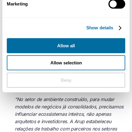
Marketing
Isabelle Gubelmann-Bonneau, vice-presidente
sênior e chefe de economia circular, Solvay
Show details
Trabalhar no cenário pré-competitivo e junto a outras
organizações pode ajudar a superar barreiras
Allow all
sistêmicas, remover aprisionamentos e aumentar a
ambição de forma geral. Criar as condições adequadas
para parcerias focadas em uma missão pode facilitar e
Allow selection
agilizar a ação conjunta em torno de desafios da
economia circular.
Deny
“
“No setor de ambiente construído, para mudar
modelos de negócios já consolidados, precisamos
influenciar ecossistemas inteiros, não apenas
arquitetos e investidores. A Arup estabeleceu
relações de trabalho com parceiros nos setores