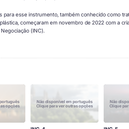
s para esse instrumento, também conhecido como tr
 plástica, começaram em novembro de 2022 com a cr
 Negociação (INC).
 português
não disponível em português
não disp
tras opções
Clique para ver outras opções
Clique pa