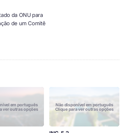
atado da ONU para
iação de um Comitê
onível em português
não disponível em português
ra ver outras opções
Clique para ver outras opções