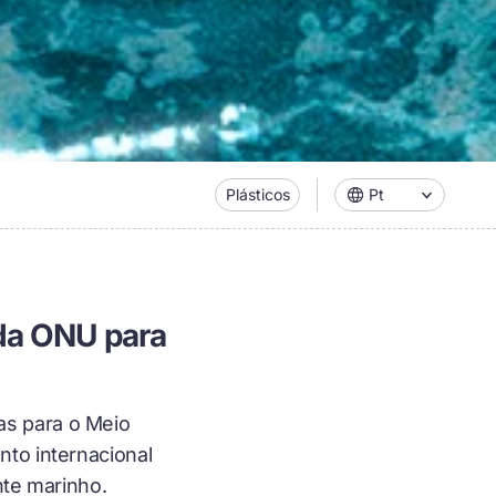
Plásticos
Pt
 da ONU para
as para o Meio
nto internacional
nte marinho.