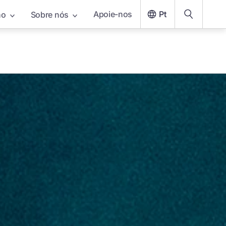
Apoie-nos
Pt
ho
Sobre nós