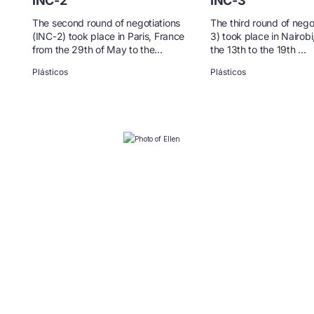
INC-2
INC-3
The second round of negotiations
The third round of nego
(INC-2) took place in Paris, France
3) took place in Nairob
from the 29th of May to the...
the 13th to the 19th ...
Plásticos
Plásticos