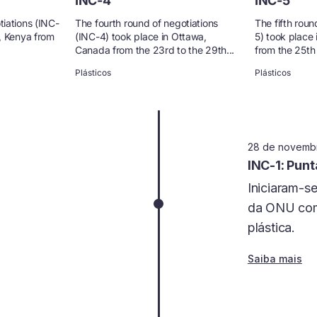
INC-4
INC-5
tiations (INC-
The fourth round of negotiations
The fifth roun
i, Kenya from
(INC-4) took place in Ottawa,
5) took place
Canada from the 23rd to the 29th...
from the 25th
Plásticos
Plásticos