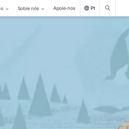
Apoie-nos
Pt
ho
Sobre nós