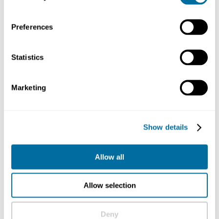
如何构建更完善的食物体系
再生性食物生产
Preferences
向循环经济的转型意味着建立一个可积累自然资本，推动自
然蓬勃发展的食物体系。
Statistics
再生性食物生产意味着以自然向好的方式种植粮食，如维持
Marketing
健康和稳定的土壤，改善当地生物多样性，改善空气和水
质。
Show details
因地制宜，如种植不同的作物品种和覆盖作物，采用循环放
牧和农林复合系统——在作物或牧场周围或中间种植树木，
Allow all
以便使农田更接近森林和原生草原等自然生态系统，为各种
生物提供栖息地。
Allow selection
消除食物浪费
Deny