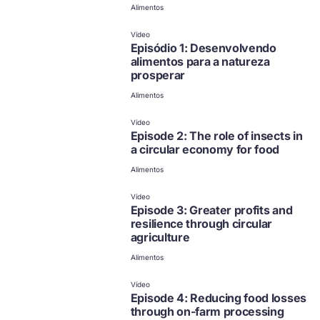
Alimentos
Vídeo
Episódio 1: Desenvolvendo
alimentos para a natureza
prosperar
Alimentos
não disponível em
português
Clique para ver outras
Vídeo
opções
Episode 2: The role of insects in
a circular economy for food
Alimentos
não disponível em
português
Clique para ver outras
Vídeo
opções
Episode 3: Greater profits and
resilience through circular
agriculture
Alimentos
não disponível em
português
Clique para ver outras
Vídeo
opções
Episode 4: Reducing food losses
through on-farm processing