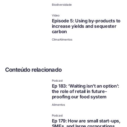
Biodiversidade
não disponível em
português
Clique para ver outras
Vídeo
opções
Episode 5: Using by-products to
increase yields and sequester
carbon
Clima
Alimentos
Conteúdo relacionado
não disponível em
português
Clique para ver outras
Podcast
opções
Ep 183: ‘Waiting isn't an option’:
the role of retail in future-
proofing our food system
Alimentos
não disponível em
português
Clique para ver outras
Podcast
opções
Ep 179: How are small start-ups,
SMEs, and large corporations