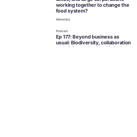
working together to change the
food system?
Alimentos
não disponível em
português
Clique para ver outras
Podcast
opções
Ep 177: Beyond business as
usual: Biodiversity, collaboration
and visionary leadership in the
food system
Alimentos
não disponível em
português
Clique para ver outras
Podcast
opções
Ep 173: Food for thought | How
do we fix our broken system?
Alimentos
não disponível em
português
Clique para ver outras
Podcast
opções
Ep 150: Creating nature-positive
nutrition from cacti with Dunia
Bora
Alimentos
não disponível em