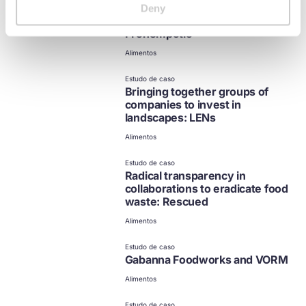
opções
Maximising the food uses for
Deny
nature-friendly hemp:
Prohempotic
Alimentos
não disponível em
português
Clique para ver outras
Estudo de caso
opções
Bringing together groups of
companies to invest in
landscapes: LENs
Alimentos
não disponível em
português
Clique para ver outras
Estudo de caso
opções
Radical transparency in
collaborations to eradicate food
waste: Rescued
Alimentos
não disponível em
português
Clique para ver outras
Estudo de caso
opções
Gabanna Foodworks and VORM
Alimentos
não disponível em
português
Clique para ver outras
Estudo de caso