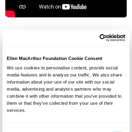
Explore as histórias dos participantes que
desenvolveram esses produtos
Ellen MacArthur Foundation Cookie Consent
We use cookies to personalise content, provide social
media features and to analyse our traffic. We also share
Conteúdo relacionado
information about your use of our site with our social
media, advertising and analytics partners who may
Kit de ferramentas | Projeto
combine it with other information that you’ve provided to
Design circular para guia
alimentar
them or that they’ve collected from your use of their
services.
Alimentos
Artigos
Posso ver o seu solo?
Consent