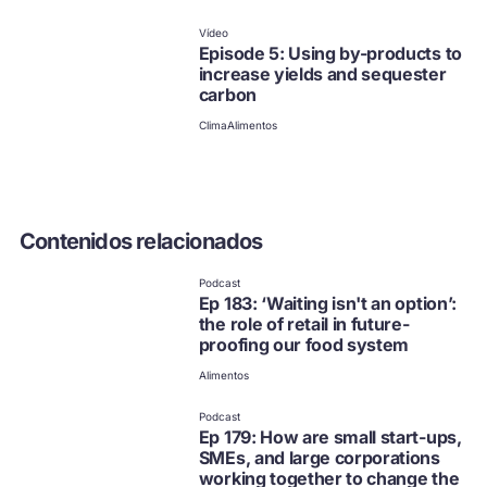
no disponible en español
Haz clic para ver otras
Vídeo
opciones
Episode 5: Using by-products to
increase yields and sequester
carbon
Clima
Alimentos
Contenidos relacionados
no disponible en español
Haz clic para ver otras
Podcast
opciones
Ep 183: ‘Waiting isn't an option’:
the role of retail in future-
proofing our food system
Alimentos
no disponible en español
Haz clic para ver otras
Podcast
opciones
Ep 179: How are small start-ups,
SMEs, and large corporations
working together to change the