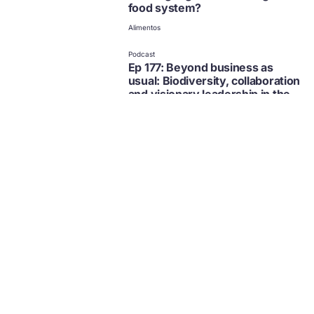
food system?
Alimentos
no disponible en español
Haz clic para ver otras
Podcast
opciones
Ep 177: Beyond business as
usual: Biodiversity, collaboration
and visionary leadership in the
food system
Alimentos
no disponible en español
Haz clic para ver otras
Podcast
opciones
Ep 173: Food for thought | How
do we fix our broken system?
Alimentos
no disponible en español
Haz clic para ver otras
Podcast
opciones
Ep 150: Creating nature-positive
nutrition from cacti with Dunia
Bora
Alimentos
no disponible en español
Haz clic para ver otras
Podcast | Colección