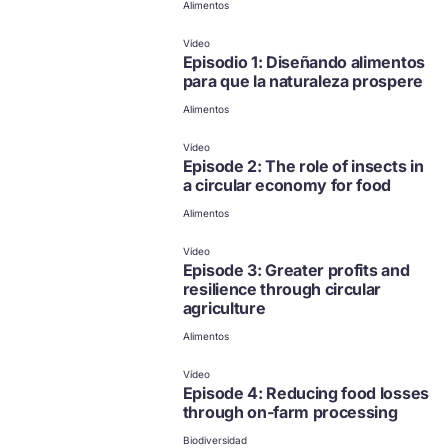
Alimentos
Vídeo
Episodio 1: Diseñando alimentos
para que la naturaleza prospere
Alimentos
no disponible en español
Haz clic para ver otras
Vídeo
opciones
Episode 2: The role of insects in
a circular economy for food
Alimentos
no disponible en español
Haz clic para ver otras
Vídeo
opciones
Episode 3: Greater profits and
resilience through circular
agriculture
Alimentos
no disponible en español
Haz clic para ver otras
Vídeo
opciones
Episode 4: Reducing food losses
through on-farm processing
Biodiversidad