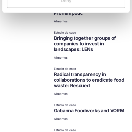
Deny
Maximising the food uses for
nature-friendly hemp:
Prohempotic
Alimentos
no disponible en español
Haz clic para ver otras
Estudio de caso
opciones
Bringing together groups of
companies to invest in
landscapes: LENs
Alimentos
no disponible en español
Haz clic para ver otras
Estudio de caso
opciones
Radical transparency in
collaborations to eradicate food
waste: Rescued
Alimentos
no disponible en español
Haz clic para ver otras
Estudio de caso
opciones
Gabanna Foodworks and VORM
Alimentos
no disponible en español
Haz clic para ver otras
Estudio de caso
opciones