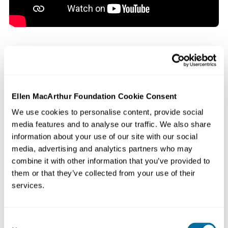
Explore las historias de los participantes que
desarrollaron estos productos
Ellen MacArthur Foundation Cookie Consent
We use cookies to personalise content, provide social
media features and to analyse our traffic. We also share
Contenidos relacionados
information about your use of our site with our social
media, advertising and analytics partners who may
Conjunto de herramientas | Proyecto
combine it with other information that you’ve provided to
Diseño circular para guía
them or that they’ve collected from your use of their
alimentaria
services.
Alimentos
Artículos
¿Puedo ver tu suelo?
Consent